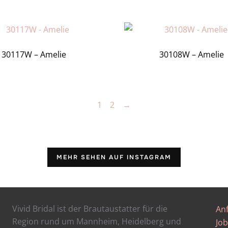
30117W – Amelie
30108W – Amelie
1
2
→
MEHR SEHEN AUF INSTAGRAM
Vivid Bridal ist der Brautaustatter für die
An
Region rund um Mannheim, Heidelberg und
Job