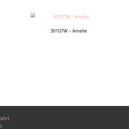
30107W – Amelie
fahrt
s