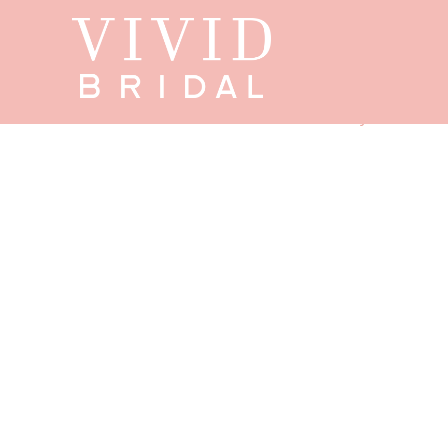
Start
/
Showroom
/
Modeca
/
Curves by Modeca
/