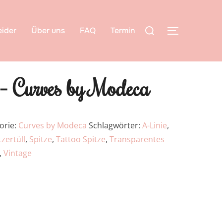
ider
Über uns
FAQ
Termin
Curves by Modeca
orie:
Curves by Modeca
Schlagwörter:
A-Linie
,
tzertüll
,
Spitze
,
Tattoo Spitze
,
Transparentes
,
Vintage