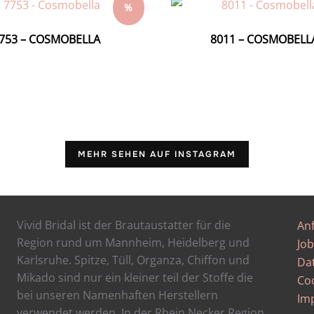
%
753 – COSMOBELLA
8011 – COSMOBELL
MEHR SEHEN AUF INSTAGRAM
Vivid Bridal ist der Brautaustatter für die
An
Region rund um Mannheim, Heidelberg und
Job
Karlsruhe. Spitze, Tüll, Organza, Chiffon und
Da
Mikado sind nur ein kleiner teil der Stoffe die
Coo
bei unseren Namenhaften Herstellern
Im
verwendet werden. In der Rhein Necker Region