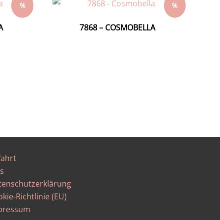
%
%
A
7868 – COSMOBELLA
fahrt
s
tenschutzerklärung
kie-Richtlinie (EU)
pressum