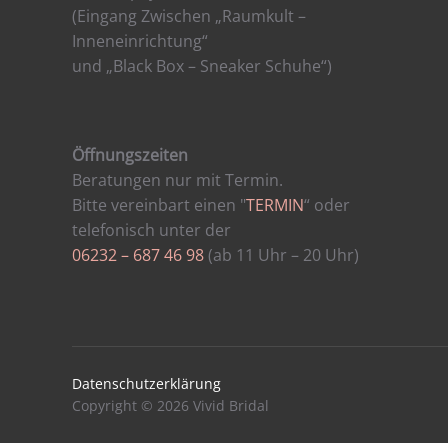
(Eingang Zwischen „Raumkult –
Inneneinrichtung“
und „Black Box – Sneaker Schuhe“)
Öffnungszeiten
Beratungen nur mit Termin.
Bitte vereinbart einen "
TERMIN
“ oder
telefonisch unter der
06232 – 687 46 98
(ab 11 Uhr – 20 Uhr)
Datenschutzerklärung
Copyright © 2026 Vivid Bridal