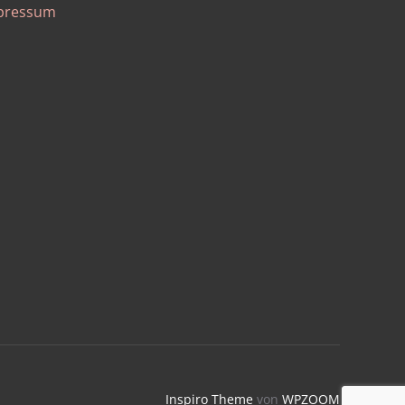
pressum
Inspiro Theme
von
WPZOOM