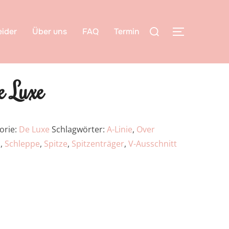
ider
Über uns
FAQ
Termin
 Luxe
orie:
De Luxe
Schlagwörter:
A-Linie
,
Over
n
,
Schleppe
,
Spitze
,
Spitzenträger
,
V-Ausschnitt