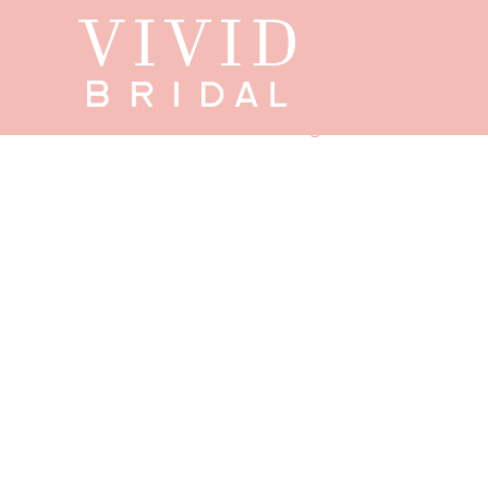
Start
/
Showroom
/
Diane Legrand
/
De Luxe
/ 506