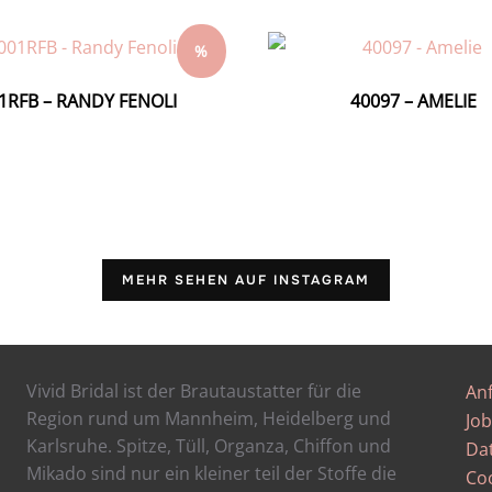
%
1RFB – RANDY FENOLI
40097 – AMELIE
MEHR SEHEN AUF INSTAGRAM
Vivid Bridal ist der Brautaustatter für die
An
Region rund um Mannheim, Heidelberg und
Job
Karlsruhe. Spitze, Tüll, Organza, Chiffon und
Da
Mikado sind nur ein kleiner teil der Stoffe die
Coo