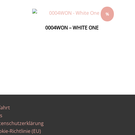
%
0004WON – WHITE ONE
fahrt
s
tenschutzerklärung
kie-Richtlinie (EU)