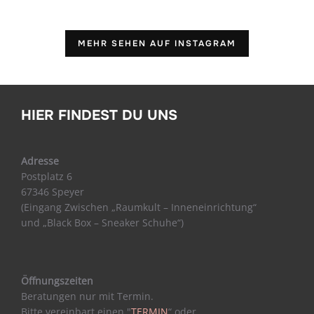
MEHR SEHEN AUF INSTAGRAM
HIER FINDEST DU UNS
Adresse
Postplatz 6
67346 Speyer
(Eingang Zwischen „Raumkult – Inneneinrichtung“
und „Black Box – Sneaker Schuhe“)
Öffnungszeiten
Beratungen nur mit Termin.
Bitte vereinbart einen "
TERMIN
“ oder