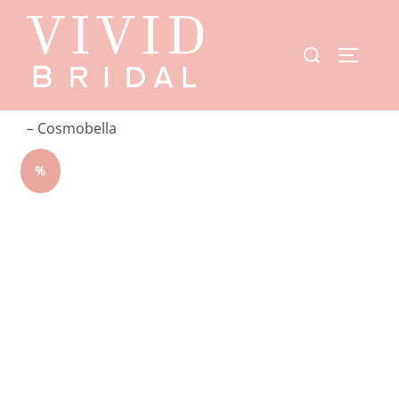
Start
/
Showroom
/
Demetrios
/
Cosmobella
/ 8051
– Cosmobella
%