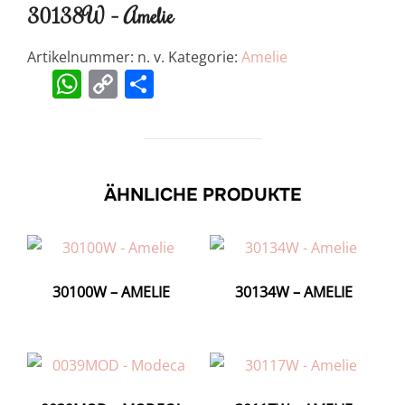
30138W – Amelie
Artikelnummer:
n. v.
Kategorie:
Amelie
W
C
T
h
o
ei
at
p
le
s
y
n
A
Li
ÄHNLICHE PRODUKTE
p
n
p
k
30100W – AMELIE
30134W – AMELIE