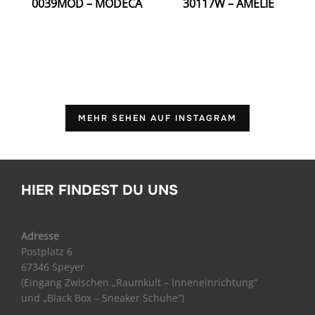
0039MOD – MODECA
30117W – AMELIE
MEHR SEHEN AUF INSTAGRAM
HIER FINDEST DU UNS
Adresse
Postplatz 6
67346 Speyer
(Eingang Zwischen „Raumkult – Inneneinrichtung“
und „Black Box – Sneaker Schuhe“)