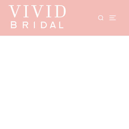
Start
/
Showroom
/
Amelie
/ 30138W – Amelie