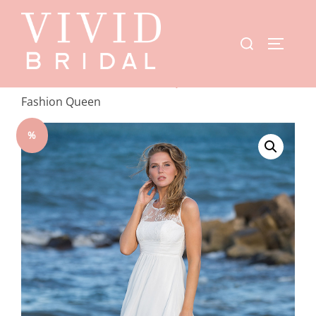
Start
/
Showroom
/
Fashion Queen
/ A7157 –
Fashion Queen
%