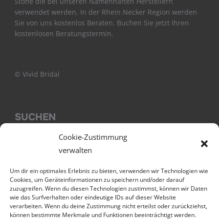
Stoffe die bei unseren Namenhaften Herstellern
verwendet werden. In der Rhein Necker Region werden
Sie von uns kostenlos Beraten. Buchen Sie jetzt Ihren
kostenlosen Beratungstermin.
© Vivid Bridal
SUCHEN
Cookie-Zustimmung
verwalten
Um dir ein optimales Erlebnis zu bieten, verwenden wir Technologien wie
Anfahrt
Cookies, um Geräteinformationen zu speichern und/oder darauf
zuzugreifen. Wenn du diesen Technologien zustimmst, können wir Daten
Jobs
wie das Surfverhalten oder eindeutige IDs auf dieser Website
Datenschutzerklärung
verarbeiten. Wenn du deine Zustimmung nicht erteilst oder zurückziehst,
Cookie-Richtlinie (EU)
können bestimmte Merkmale und Funktionen beeinträchtigt werden.