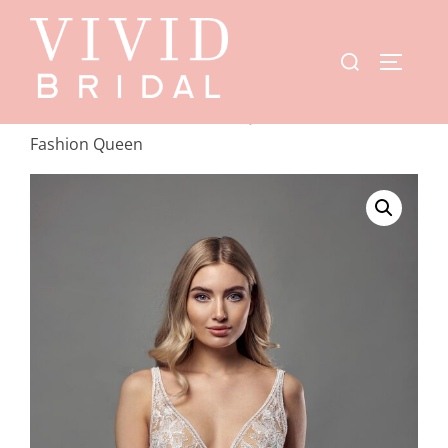
Start
/
Showroom
/
Fashion Queen
/ B2354 –
Fashion Queen