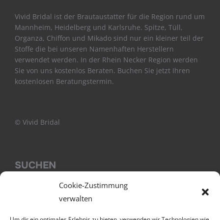
Vivid Bridal ist der Brautaustatter für die Region rund um
Mannheim, Heidelberg und Karlsruhe. Spitze, Tüll,
Organza, Chiffon und Mikado sind nur ein kleiner teil der
Stoffe die bei unseren Namenhaften Herstellern
verwendet werden. In der Rhein Necker Region werden
Sie von uns kostenlos Beraten. Buchen Sie jetzt Ihren
kostenlosen Beratungstermin.
© Vivid Bridal
SUCHEN
Cookie-Zustimmung
verwalten
Um dir ein optimales Erlebnis zu bieten, verwenden wir Technologien wie