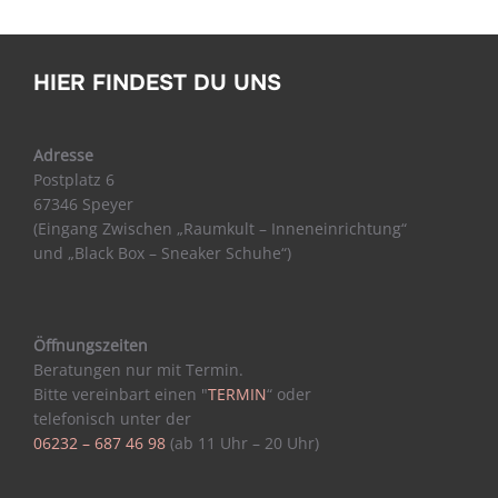
HIER FINDEST DU UNS
Adresse
Postplatz 6
67346 Speyer
(Eingang Zwischen „Raumkult – Inneneinrichtung“
und „Black Box – Sneaker Schuhe“)
Öffnungszeiten
Beratungen nur mit Termin.
Bitte vereinbart einen "
TERMIN
“ oder
telefonisch unter der
06232 – 687 46 98
(ab 11 Uhr – 20 Uhr)